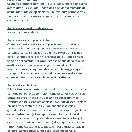
Contratto di assicurazione con il quale l'assicuratore si impegna
a garantire all'assicurato l'indennizzo dei danni conseguenti
ad un infortunio, dal quale derivi un'invalidità permanente e
un'inabilità temporanea a svolgere un'attività lavorativa
oppure la morte.
Assicurazione invalidità da malattia
v. Assicurazione malattia.
Assicurazione obbligatoria RC Auto
Contratto di assicurazione obbligatoria per tutti i veicoli a
motore ed i natanti che garantisce il conducente nonché, se
persona diversa, il proprietario del mezzo contro il rischio di
dover risarcire a terzi i danni provocati dalla circolazione del
veicolo o del natante. Nell’assicurazione obbligatoria r.c. auto ,
a differenza di quanto avviene generalmente nelle
assicurazioni della responsabilità civile, il danneggiato può
rivolgersi direttamente all’assicuratore del responsabile per
ottenere il risarcimento del danno (azione diretta).
Assicurazione plurima
Si ha assicurazione plurima o presso diversi assicuratori quando
per lo stesso rischio (ad esempio: incendio), sullo stesso bene (ad
esempio: abitazione) e per un comune periodo di tempo,
l’assicurato stipula separatamente più contratti di assicurazione
presso diversecontratti di assicurazione che sono volti a
garantire l’assicurato contro i rischi cui sono esposti singoli beni
del suo patrimonio (ad esempio, la casa o l’automobile), il
patrimonio nel suo complesso o la sua stessa persona. Nel primo
caso si parla di assicurazioni di cose (ad esempio, assicurazione
furto, incendio, ecc.); nel secondo caso si parla di assicurazioni
del patrimonio o di assicurazioni di spese (ad esempio,