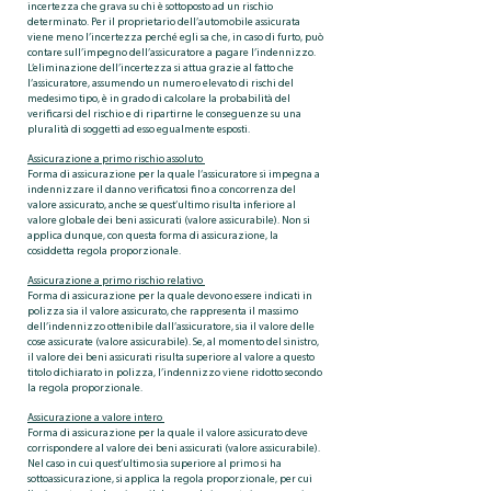
incertezza che grava su chi è sottoposto ad un rischio
determinato. Per il proprietario dell’automobile assicurata
viene meno l’incertezza perché egli sa che, in caso di furto, può
contare sull’impegno dell’assicuratore a pagare l’indennizzo.
L’eliminazione dell’incertezza si attua grazie al fatto che
l’assicuratore, assumendo un numero elevato di rischi del
medesimo tipo, è in grado di calcolare la probabilità del
verificarsi del rischio e di ripartirne le conseguenze su una
pluralità di soggetti ad esso egualmente esposti.
Assicurazione a primo rischio assoluto
Forma di assicurazione per la quale l’assicuratore si impegna a
indennizzare il danno verificatosi fino a concorrenza del
valore assicurato, anche se quest’ultimo risulta inferiore al
valore globale dei beni assicurati (valore assicurabile). Non si
applica dunque, con questa forma di assicurazione, la
cosiddetta regola proporzionale.
Assicurazione a primo rischio relativo
Forma di assicurazione per la quale devono essere indicati in
polizza sia il valore assicurato, che rappresenta il massimo
dell’indennizzo ottenibile dall’assicuratore, sia il valore delle
cose assicurate (valore assicurabile). Se, al momento del sinistro,
il valore dei beni assicurati risulta superiore al valore a questo
titolo dichiarato in polizza, l’indennizzo viene ridotto secondo
la regola proporzionale.
Assicurazione a valore intero
Forma di assicurazione per la quale il valore assicurato deve
corrispondere al valore dei beni assicurati (valore assicurabile).
Nel caso in cui quest’ultimo sia superiore al primo si ha
sottoassicurazione, si applica la regola proporzionale, per cui