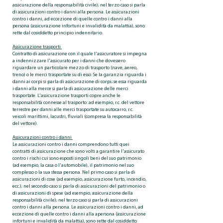
assicurazione della responsabilità civile); nel terzo caso si parla
di assicurazioni contro i danni alla persona. Le assicurazioni
contro i danni, ad eccezione di quelle contro i danni alla
persona (assicurazione infortuni e invalidità da malattia), sono
rette dal cosiddetto principio indennitario.
Assicurazione trasporti
Contratto di assicurazione con il quale l'assicuratore si impegna
a indennizzare l'assicurato per i danni che dovessero
riguardare un particolare mezzo di trasporto (nave, aereo,
treno) o le merci trasportate su di esso. Se la garanzia riguarda i
danni ai corpi si parla di assicurazione di corpi; se essa riguarda
i danni alla merce si parla di assicurazione delle merci
trasportate. L'assicurazione trasporti copre anche le
responsabilità connesse al trasporto: ad esempio, r.c. del vettore
terrestre per danni alle merci trasportate su autocarro, r.c.
veicoli marittimi, lacustri, fluviali (compresa la responsabilità
del vettore).
Assicurazioni contro i danni
Le assicurazioni contro i danni comprendono tutti quei
contratti di assicurazione che sono volti a garantire l'assicurato
contro i rischi cui sono esposti singoli beni del suo patrimonio
(ad esempio, la casa o l'automobile), il patrimonio nel suo
complesso o la sua stessa persona. Nel primo caso si parla di
assicurazioni di cose (ad esempio, assicurazione furto, incendio,
ecc.); nel secondo caso si parla di assicurazioni del patrimonio o
di assicurazioni di spese (ad esempio, assicurazione della
responsabilità civile); nel terzo caso si parla di assicurazioni
contro i danni alla persona. Le assicurazioni contro i danni, ad
eccezione di quelle contro i danni alla apersona (assicurazione
infortuni e invalidità da malattia), sono rette dal cosiddetto