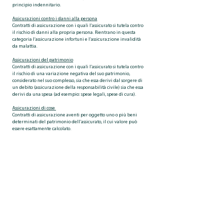
principio indennitario.
Assicurazioni contro i danni alla persona
Contratti di assicurazione con i quali l’assicurato si tutela contro
il rischio di danni alla propria persona. Rientrano in questa
categoria l’assicurazione infortuni e l’assicurazione invalidità
da malattia.
Assicurazioni del patrimonio
Contratti di assicurazione con i quali l’assicurato si tutela contro
il rischio di una variazione negativa del suo patrimonio,
considerato nel suo complesso, sia che essa derivi dal sorgere di
un debito (assicurazione della responsabilità civile) sia che essa
derivi da una spesa (ad esempio: spese legali, spese di cura).
Assicurazioni di cose
Contratti di assicurazione aventi per oggetto uno o più beni
determinati del patrimonio dell’assicurato, il cui valore può
essere esattamente calcolato.
Assicurazioni sulla vita
Le assicurazioni sulla vita comprendono tutti quei contratti di
assicurazione che prevedono l’obbligo dell’assicuratore di
versare al beneficiario un capitale o una rendita quando si
verifichi un evento attinente alla vita dell’assicurato (ad
esempio, morte o sopravvivenza ad una certa data).
Nell’ambito delle assicurazioni sulla vita si possono distinguere
le seguenti tipologie: polizze caso vita, polizze caso morte,
polizze miste.
Attestato di rischio
Nell’assicurazione obbligatoria rc auto è il documento