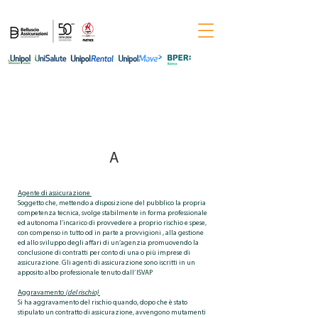
Per informazioni chiama il numero
0444-
544011
A
Agente di assicurazione
Soggetto che, mettendo a disposizione del pubblico la propria
competenza tecnica, svolge stabilmente in forma professionale
ed autonoma l’incarico di provvedere a proprio rischio e spese,
con compenso in tutto od in parte a provvigioni , alla gestione
ed allo sviluppo degli affari di un’agenzia promuovendo la
conclusione di contratti per conto di una o più imprese di
assicurazione. Gli agenti di assicurazione sono iscritti in un
apposito albo professionale tenuto dall’ ISVAP
Aggravamento
(del rischio)
Si ha aggravamento del rischio quando, dopo che è stato
stipulato un contratto di assicurazione, avvengono mutamenti