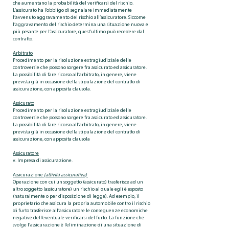
che aumentano la probabilità del verificarsi del rischio.
L’assicurato ha l’obbligo di segnalare immediatamente
l’avvenuto aggravamento del rischio all’assicuratore. Siccome
l’aggravamento del rischio determina una situazione nuova e
più pesante per l’assicuratore, quest’ultimo può recedere dal
contratto.
Arbitrato
Procedimento per la risoluzione extragiudiziale delle
controversie che possono sorgere fra assicurato ed assicuratore.
La possibilità di fare ricorso all’arbitrato, in genere, viene
prevista già in occasione della stipulazione del contratto di
assicurazione, con apposita clausola.
Assicurato
Procedimento per la risoluzione extragiudiziale delle
controversie che possono sorgere fra assicurato ed assicuratore.
La possibilità di fare ricorso all’arbitrato, in genere, viene
prevista già in occasione della stipulazione del contratto di
assicurazione, con apposita clausola
Assicuratore
v. Impresa di assicurazione.
Assicurazione
(attività assicurativa)
Operazione con cui un soggetto (assicurato) trasferisce ad un
altro soggetto (assicuratore) un rischio al quale egli è esposto
(naturalmente o per disposizione di legge). Ad esempio, il
proprietario che assicura la propria automobile contro il rischio
di furto trasferisce all’assicuratore le conseguenze economiche
negative dell’eventuale verificarsi del furto. La funzione che
svolge l’assicurazione è l’eliminazione di una situazione di