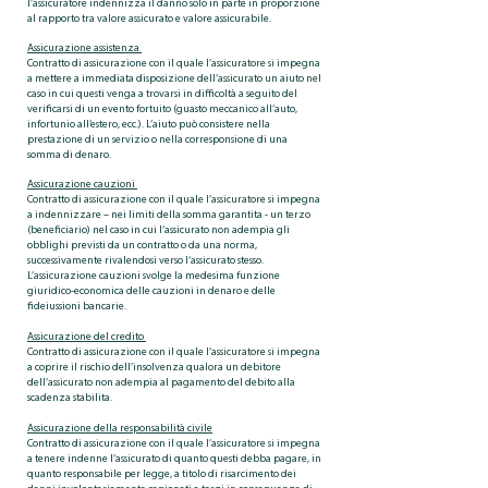
l’assicuratore indennizza il danno solo in parte in proporzione
al rapporto tra valore assicurato e valore assicurabile.
Assicurazione assistenza
Contratto di assicurazione con il quale l’assicuratore si impegna
a mettere a immediata disposizione dell’assicurato un aiuto nel
caso in cui questi venga a trovarsi in difficoltà a seguito del
verificarsi di un evento fortuito (guasto meccanico all’auto,
infortunio all’estero, ecc.). L’aiuto può consistere nella
prestazione di un servizio o nella corresponsione di una
somma di denaro.
Assicurazione cauzioni
Contratto di assicurazione con il quale l’assicuratore si impegna
a indennizzare – nei limiti della somma garantita - un terzo
(beneficiario) nel caso in cui l’assicurato non adempia gli
obblighi previsti da un contratto o da una norma,
successivamente rivalendosi verso l’assicurato stesso.
L’assicurazione cauzioni svolge la medesima funzione
giuridico-economica delle cauzioni in denaro e delle
fideiussioni bancarie.
Assicurazione del credito
Contratto di assicurazione con il quale l’assicuratore si impegna
a coprire il rischio dell’insolvenza qualora un debitore
dell’assicurato non adempia al pagamento del debito alla
scadenza stabilita.
Assicurazione della responsabilità civile
Contratto di assicurazione con il quale l’assicuratore si impegna
a tenere indenne l’assicurato di quanto questi debba pagare, in
quanto responsabile per legge, a titolo di risarcimento dei