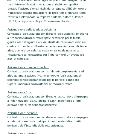
danni involontariamente cagionati a terzi in conseguenza di
un sinistro verificatosi in relazione ai rischi per i quali è
prestata l’assicurazione. I rischi della responsabilità civile sono
numerosi e possono riguardare : la proprietà di un fabbricato,
l’attività professionale, la responsabilità del datore di lavoro
(RCT/O), la responsabilità per l’inquinamento, etc..
Assicurazione della tutela giudiziaria
Contratto di assicurazione con il quale l’assicuratore si impegna
a rimborsare all’assicurato le spese necessarie per la tutela,
giudiziale o stragiudiziale, dei diritti dell’assicurato stesso nei
confronti di un terzo. Rientrano nelle spese rimborsabili, tra le
altre, quelle di consulenza e assistenza legale nonché, se
necessarie, quelle sostenute per l’intervento di un avvocato e
quelle processuali.
Assicurazione di secondo rischio
Contratto di assicurazione contro i danni complementare ad
altra garanzia assicurativa, nel senso che l’assicurazione di
secondo rischio è operante solo per la parte di danno che
supera l’indennizzo dovuto dal primo assicuratore.
Assicurazione furto
Contratto di assicurazione con il quale l'assicuratore si impegna
a indennizzare l'assicurato per i danni materiali e diretti
derivanti dal furto delle cose assicurate.
Assicurazione incendio
Contratto di assicurazione con il quale l'assicuratore si impegna
a indennizzare l'assicurato per i danni materiali e diretti
derivanti dall'incendio delle cose assicurate.
Assicurazione infortuni