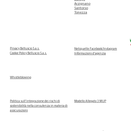
Arzignano
Santorso
Tonezza
Privacy Belluscio S.a.s.
Netiquette Facebook/Instagram
Cookie Policy Belluscio S.a.s.
Informazioni d'agenzia
Whistleblowing
Politica sull'integrazione dei rischi di
Modello Allegato 3 MUP
sostenibilità nella consulenza in materia di
assicurazioni