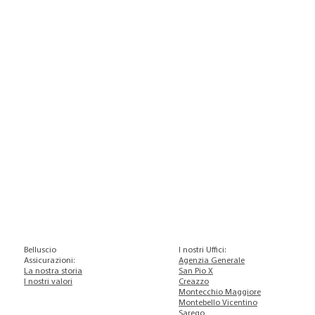
Belluscio
I nostri Uffici
:
Assicurazioni:
Agenzia Generale
La nostra storia
San Pio X
I nostri valori
Creazzo
Montecchio Maggiore
Montebello Vicentino
Sarego