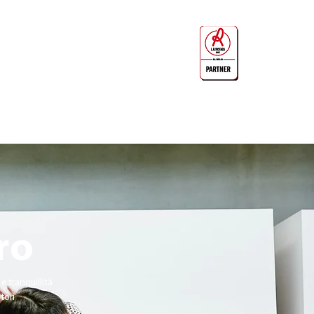
Per informazioni chiama il numero
0444-544011
ro
e tranquillità
tori