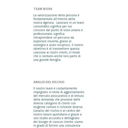
TEAM WORK
La valorizzazione della persona è
fondamentale all'interno della
nostra Agenzia. Lavorare in un team
consolidato significa per noi
crescere dal punto di vista umano e
professionale, significa
intraprendere un percorso da
esplorare insieme, grazie al
sostegno e aiuto reciproco. Il nostro
obiettivo è di trasmettere questa
coesione ai nostri clienti, in modo
che si sentano anche loro parte di
una grande famiglia.
ANALISI DEL RISCHIO
Il nostro team è costantemente
impegnato in tema di aggiornamento
del mercato assicurativo e di lettura
della domanda che proviene dalle
diverse categorie di clienti con
esigenze comuni e richieste diverse.
L'analisi del rischio è al centro del
nostro lavoro quotidiano e grazie a
uno studio accurato e dettagliato
dei bisogni di ciascun cliente, siamo
in grado di fornire una consulenza