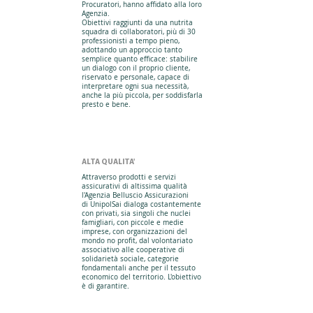
Procuratori, hanno affidato alla loro
Agenzia.
Obiettivi raggiunti da una nutrita
squadra di collaboratori, più di 30
professionisti a tempo pieno,
adottando un approccio tanto
semplice quanto efficace: stabilire
un dialogo con il proprio cliente,
riservato e personale, capace di
interpretare ogni sua necessità,
anche la più piccola, per soddisfarla
presto e bene.
ALTA QUALITA'
Attraverso prodotti e servizi
assicurativi di altissima qualità
l'Agenzia Belluscio Assicurazioni
di UnipolSai dialoga costantemente
con privati, sia singoli che nuclei
famigliari, con piccole e medie
imprese, con organizzazioni del
mondo no profit, dal volontariato
associativo alle cooperative di
solidarietà sociale, categorie
fondamentali anche per il tessuto
economico del territorio. L'obiettivo
è di garantire.