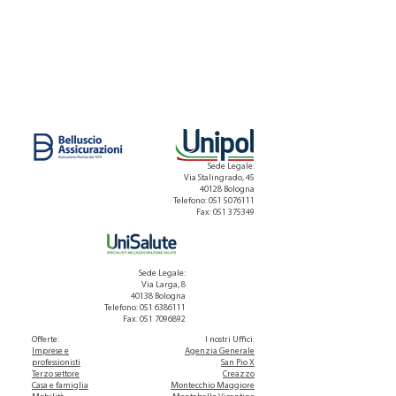
Sede Legale:
Via Stalingrado, 45
40128 Bologna
Telefono: 051 5076111
Fax:
051 375349
Sede Legale:
Via Larga, 8
40138 Bologna
Telefono: 051 6386111
Fax:
051 7096892
Offerte:
I nostri Uffici
:
Imprese e
Agenzia Generale
professionisti
San Pio X
Terzo settore
Creazzo
Casa e famiglia
Montecchio Maggiore