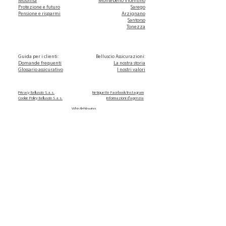
Mobilità
Montebello Vicentino
Protezione e futuro
Sarego
Pensione e risparmi
Arzignano
Santorso
Tonezza
Guida per i clienti:
Belluscio Assicurazioni:
Domande frequenti
La nostra storia
Glossario assicurativo
I nostri valori
Privacy Belluscio S.a.s.
Netiquette Facebook/Instagram
Cookie Policy Belluscio S.a.s.
Informazioni d'agenzia
Whistleblowing
Modello Allegato 3 MUP
Garante Privacy
Dichiarazione sui principali effetti negativi
delle consulenze in materia di assicurazioni
sui fattori di sostenibilità
Modello Allegato 3
Privacy Unipol
Informativa sul distributore
Assicurazioni S.p.A
Modello Allegato 4 ter
Regole di comportamento del
distributore
Politica sull'integrazione dei rischi di
sostenibilità nella consulenza in materia di
assicurazioni