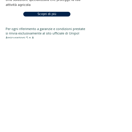
Una soluzione specializzata che protegge la tua
attività agricola
Scopri di più
Per ogni riferimento a garanzie e condizioni prestate
si rinvia esclusivamente al sito ufficiale di Unipol
Assicurazioni S.p.A.
Scopri tutte le altre soluzioni e servizi pensati per te
Altri Servizi