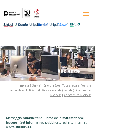
Per informazioni chiama il numero
0444-
544011
#aziende
Impresa & Servizi
|
Energia Sole
|
Tutela legale
|
Welfare
aziendale
|
TFR & TFM
|
Vita aziendale (benefit)
|
Commercio
& Servizi
|
Agricoltura & Servizi
Messaggio pubblicitario. Prima della sottoscrizione
leggere il Set Informativo pubblicato sul sito internet
www.unipolsai.it