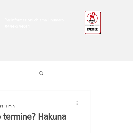
Per informazioni chiama il numero
0444-544011
ra: 1 min
rmine? Hakuna