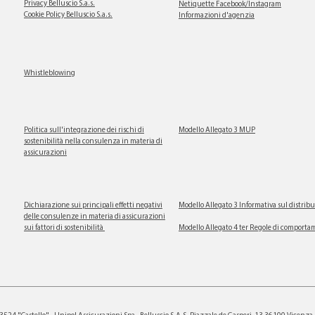
Privacy Belluscio S.a.s.
Netiquette Facebook/Instagram
Cookie Policy Belluscio S.a.s.
Informazioni d'agenzia
Whistleblowing
Politica sull'integrazione dei rischi di
Modello Allegato 3 MUP
sostenibilità nella consulenza in materia di
assicurazioni
Dichiarazione sui principali effetti negativi
Modello Allegato 3 Informativa sul distribu
delle consulenze in materia di assicurazioni
sui fattori di sostenibilità
Modello Allegato 4 ter Regole di comportam