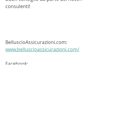
consulenti!
BelluscioAssicurazioni.com: 
www.belluscioassicurazioni.com/
Facebook: 
www.facebook.com/belluscioassicura
zioni/?ref=bookmarks
Instagram: 
www.instagram.com/belluscioassicur
azioni/?hl=it
LinkedIn: @Belluscio Assicurazioni 