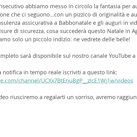
onsecutivo abbiamo messo in circolo la fantasia per 
sone che ci seguono…con un pizzico di originalità e au
sulenza assicurativa a Babbonatale e gli auguri in v
misure di sicurezza, cosa succederà questo Natale in A
iamo solo un piccolo indizio: ne vedrete delle belle! 
completo sarà disponibile sul nostro canale YouTube a 
notifica in tempo reale iscriviti a questo link:  
be.com/channel/UCXx7BtEnuBgP__zlcE1Wj1w/videos
deo riusciremo a regalarti un sorriso, avremo raggiunt