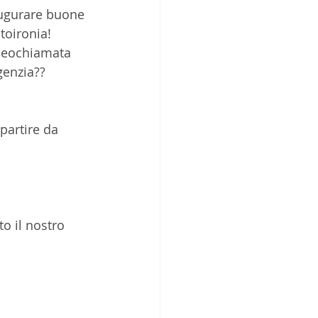
augurare buone 
toironia! 
ideochiamata 
genzia??
partire da 
o il nostro 