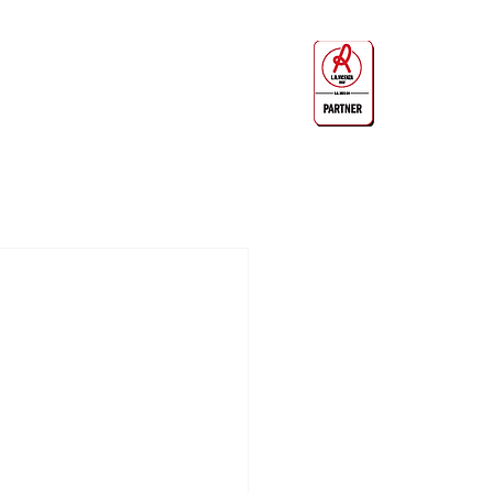
Per informazioni chiama il numero
0444-544011