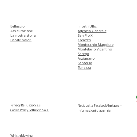
Belluscio
I nostri Uffici
:
Assicurazioni:
Agenzia Generale
La nostra storia
San Pio X
I nostri valori
Creazzo
Montecchio Maggiore
Montebello Vicentino
Sarego
Arzignano
Santorso
Tonezza
Privacy Belluscio S.a.s.
Netiquette Facebook/Instagram
Cookie Policy Belluscio S.a.s.
Informazioni d'agenzia
Whistleblowing